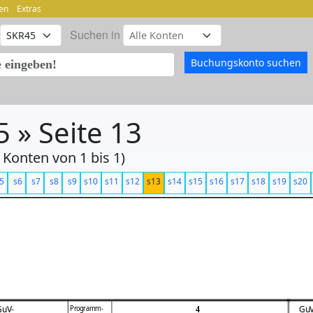
en
Extras
Suchen in
 » Seite 13
 Konten von 1 bis 1)
5
s6
s7
s8
s9
s10
s11
s12
s13
s14
s15
s16
s17
s18
s19
s20
Programm-
GuV-
GuV
4