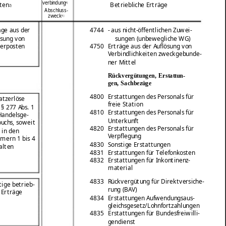
verbindung
4)
ten
Betriebliche Erträge
2)
Abschluss-
zweck
4)
äge aus der
4744
- aus nicht-öffentlichen Zuwei-
ösung von
sungen (unbewegliche WG)
erposten
4750
Erträge aus der Auflösung von
Verbindlichkeiten zweckgebunde-
ner Mittel
Rückvergütungen, Erstattun-
gen, Sachbezüge
4800
Erstattungen des Personals für
tzerlöse
freie Station
 § 277 Abs. 1
4810
Erstattungen des Personals für
Handelsge-
Unterkunft
buchs, soweit
4820
Erstattungen des Personals für
 in den
Verpflegung
ern 1 bis 4
4830
Sonstige Erstattungen
alten
4831
Erstattungen für Telefonkosten
4832
Erstattungen für Inkontinenz-
material
4833
Rückvergütung für Direktversiche-
tige betrieb-
rung (BAV)
e Erträge
4834
Erstattungen Aufwendungsaus-
gleichsgesetz/Lohnfortzahlungen
4835
Erstattungen für Bundesfreiwilli-
gendienst