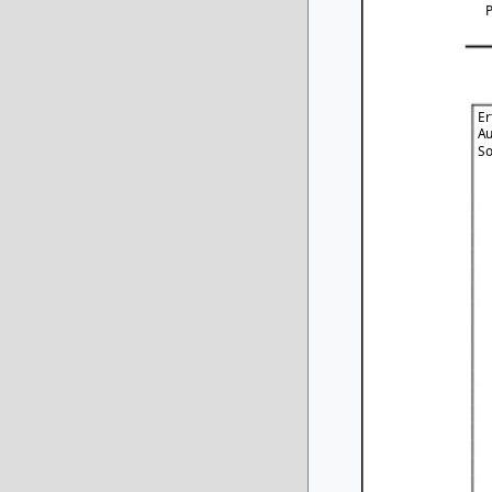
Er
Au
So