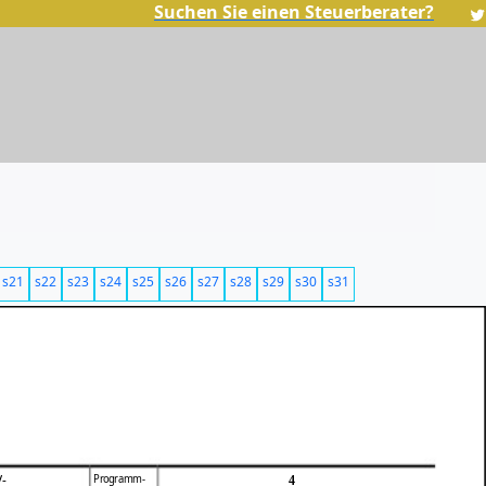
Suchen Sie einen Steuerberater?
s21
s22
s23
s24
s25
s26
s27
s28
s29
s30
s31
Programm-
-
4