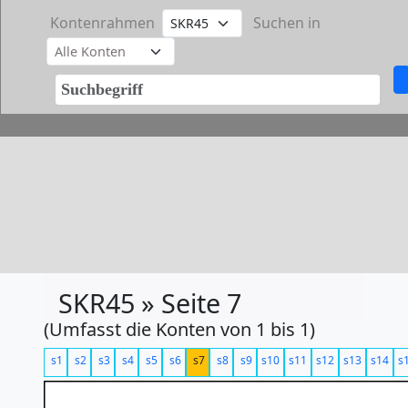
Kontenrahmen
Suchen in
SKR45 » Seite 7
(Umfasst die Konten von 1 bis 1)
s1
s2
s3
s4
s5
s6
s7
s8
s9
s10
s11
s12
s13
s14
s