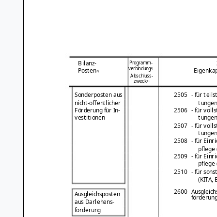
Programm-
Bilanz-
verbindung
4)
Posten
Eigenka
2)
Abschluss-
zweck
4)
Sonderposten aus
2505
- für teil
nicht-öffentlicher
tungen
Förderung für In-
2506
- für voll
vestitionen
tungen
2507
- für voll
tungen
2508
- für Ein
pflege
2509
- für Ein
pflege
2510
- für son
(KITA, 
2600
Ausgleich
Ausgleichsposten
förderun
aus Darlehens-
förderung