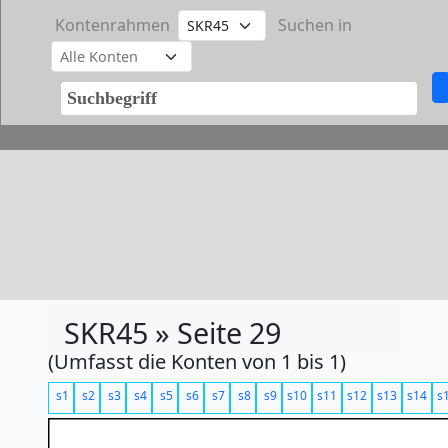
Kontenrahmen
Suchen in
SKR45 » Seite 29
(Umfasst die Konten von 1 bis 1)
s1
s2
s3
s4
s5
s6
s7
s8
s9
s10
s11
s12
s13
s14
s