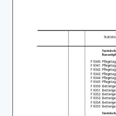
Statisti
Statistisc
Kurzzeitpf
F 9340
Pflegetag
F 9341
Pflegetag
F 9342
Pflegetag
F 9343
Pflegetag
F 9344
Pflegetag
F 9345
Pflegetag
F 9350
Bettenge
F 9351
Bettenge
F 9352
Bettenge
F 9353
Bettenge
F 9354
Bettenge
F 9355
Bettenge
Statistisc