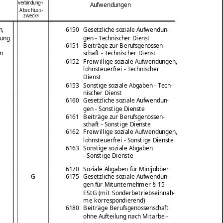
verbindung
4)
Aufwendungen
Abschluss-
zweck
4)
n,
6150
Gesetzliche soziale Aufwendun-
gung
gen - Technischer Dienst
6151
Beiträge zur Berufsgenossen-
n
schaft - Technischer Dienst
6152
Freiwillige soziale Aufwendungen,
lohnsteuerfrei - Technischer
Dienst
6153
Sonstige soziale Abgaben - Tech-
nischer Dienst
6160
Gesetzliche soziale Aufwendun-
gen - Sonstige Dienste
6161
Beiträge zur Berufsgenossen-
schaft - Sonstige Dienste
6162
Freiwillige soziale Aufwendungen,
lohnsteuerfrei - Sonstige Dienste
6163
Sonstige soziale Abgaben
- Sonstige Dienste
6170
Soziale Abgaben für Minijobber
G
6175
Gesetzliche soziale Aufwendun-
gen für Mitunternehmer § 15
EStG (mit Sonderbetriebseinnah-
me korrespondierend)
6180
Beiträge Berufsgenossenschaft
ohne Aufteilung nach Mitarbei-