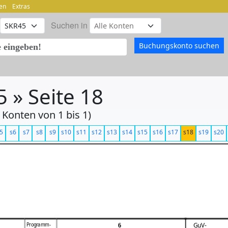
en
Extras
Suchen in
 » Seite 18
 Konten von 1 bis 1)
5
s6
s7
s8
s9
s10
s11
s12
s13
s14
s15
s16
s17
s18
s19
s20
Programm-
GuV-
6