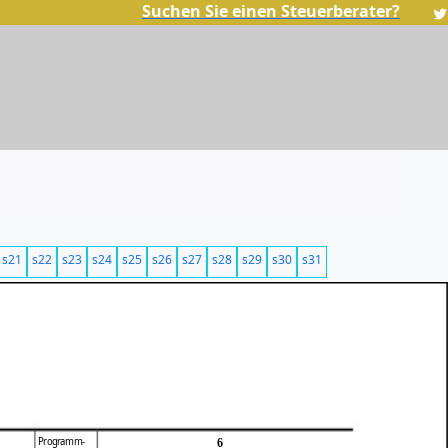
Suchen Sie einen Steuerberater?
s21
s22
s23
s24
s25
s26
s27
s28
s29
s30
s31
Programm-
6