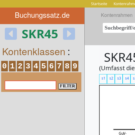
Startseite
Kontenrahm
Buchungssatz.de
Kontenrahmen
SKR45
Kontenklassen
:
SKR45
0
1
2
3
4
5
6
7
8
9
(Umfasst die
s1
s2
s3
s4
s
GuV-