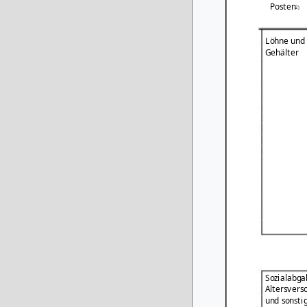
Posten
2)
Löhne und
Gehälter
Sozialabga
Altersvers
und sonsti