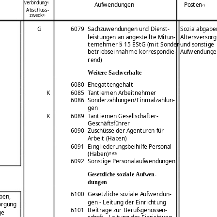
verbindung
4)
Aufwendungen
Posten
2)
Abschluss-
zweck
4)
G
6079
Sachzuwendungen und Dienst-
Sozialabgabe
leistungen an angestellte Mitun-
Altersversor
ternehmer § 15 EStG (mit Sonder-
und sonstige
betriebseinnahme korrespondie-
Aufwendunge
rend)
Weitere Sachverhalte
6080
Ehegattengehalt
K
6085
Tantiemen Arbeitnehmer
6086
Sonderzahlungen/Einmalzahlun-
gen
K
6089
Tantiemen Gesellschafter-
Geschäftsführer
6090
Zuschüsse der Agenturen für
Arbeit (Haben)
6091
Eingliederungsbeihilfe Personal
(Haben)
11)43)
6092
Sonstige Personalaufwendungen
Gesetzliche soziale Aufwen-
dungen
6100
Gesetzliche soziale Aufwendun-
ben,
gen - Leitung der Einrichtung
orgung
6101
Beiträge zur Berufsgenossen-
ge