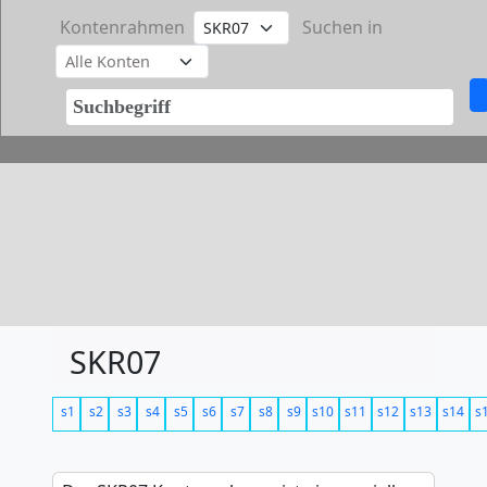
Kontenrahmen
Suchen in
SKR07
s1
s2
s3
s4
s5
s6
s7
s8
s9
s10
s11
s12
s13
s14
s