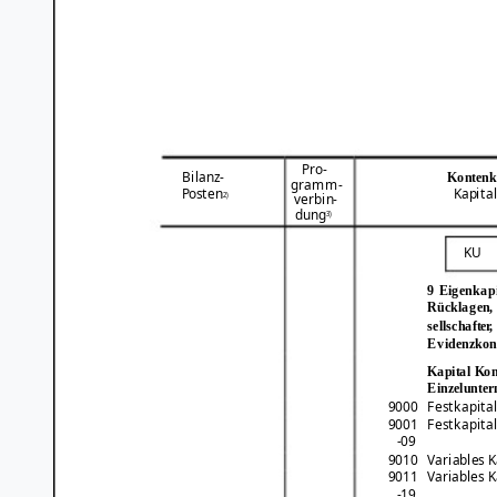
Pro-
Bilanz-
Kontenk
gramm-
Posten
Kapita
2)
verbin-
dung
3)
KU
9 Eigenkapi
Rücklagen, 
sellschafter
Evidenzkon
Kapital Ko
Einzelunte
9000
Festkapita
Festkapita
9001
-09
9010
Variables K
Variables K
9011
-19