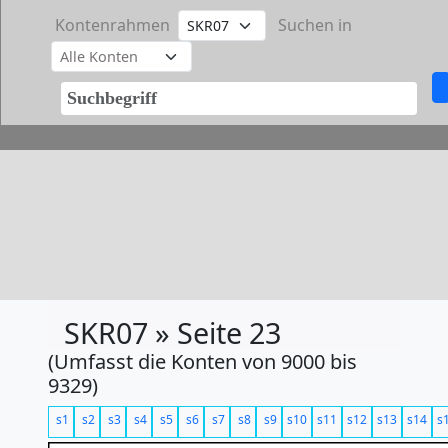
Kontenrahmen
Suchen in
SKR07 » Seite 23
(Umfasst die Konten von 9000 bis
9329)
s1
s2
s3
s4
s5
s6
s7
s8
s9
s10
s11
s12
s13
s14
s