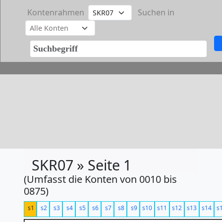
Kontenrahmen
Suchen in
SKR07 » Seite 1
(Umfasst die Konten von 0010 bis
0875)
s1
s2
s3
s4
s5
s6
s7
s8
s9
s10
s11
s12
s13
s14
s