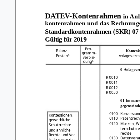
DATEV-Kontenrahmen
in An
kontenrahmen und das Rechnungs
Standardkontenrahmen (SKR) 07 
Gültig für 2019
Pro-
Bilanz-
Kontenk
gramm-
Posten
Anlageverm
2)
verbin-
dung
3)
0 Anlagev
R 0010
R 0011
R 0012
R 0050
01 Immateri
gegenständ
0100
Konzession
Konzessionen,
0110
Patentrech
gewerbliche
0120
Marken, Wa
Schutzrechte
terschutzre
und ähnliche
rechte
Rechte und Vor-
0130
Datenvera
teile sowie dar-