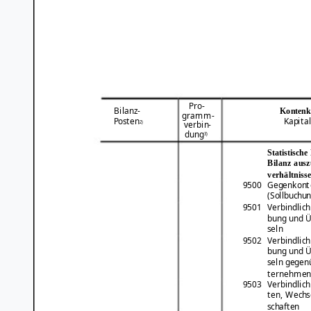
Pro-
Bilanz-
Kontenk
gramm-
Posten
Kapita
2)
verbin-
dung
3)
Statistische
Bilanz ausz
verhältniss
9500
Gegenkont
(Sollbuchun
9501
Verbindlic
bung und Ü
seln
9502
Verbindlic
bung und Ü
seln gegen
ternehme
9503
Verbindlich
ten, Wechs
schaften