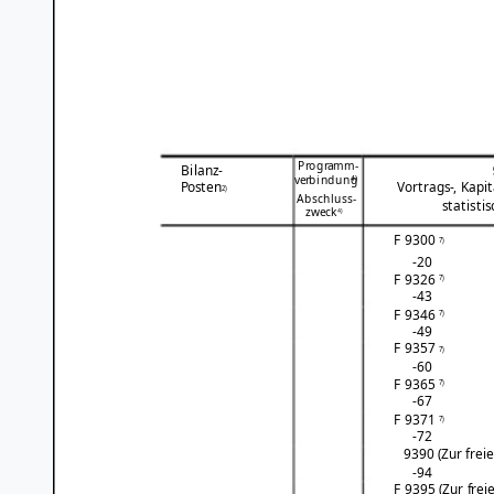
Programm-
Bilanz-
verbindung
4)
Posten
Vortrags-, Kapit
2)
Abschluss-
statisti
zweck
4)
F 9300
7)
-20
F 9326
7)
-43
F 9346
7)
-49
F 9357
7)
-60
F 9365
7)
-67
F 9371
7)
-72
9390 (Zur frei
-94
F 9395 (Zur frei