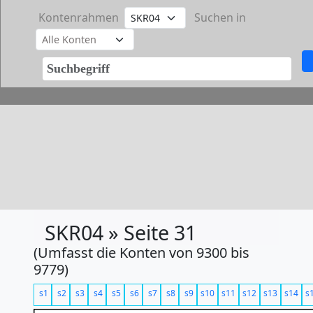
Kontenrahmen
Suchen in
SKR04 » Seite 31
(Umfasst die Konten von 9300 bis
9779)
s1
s2
s3
s4
s5
s6
s7
s8
s9
s10
s11
s12
s13
s14
s