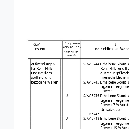
Programm-
GuV-
5
verbindung
4)
Posten
Betriebliche Aufwen
2)
Abschluss-
zweck
4)
Aufwendungen
S/AV 5744 Erhaltene Skonti 
für Roh-, Hilfs-
Roh-, Hilfs- und B
und Betriebs-
aus steuerpflicht
stoffe und für
meinschaftliche
bezogene Waren
S/AV 5745 Erhaltene Skonti a
tigem innergemei
Erwerb
U
S/AV 5746 Erhaltene Skonti a
tigem innergemei
Erwerb 7 % Vorst
Umsatzsteuer
R 5747
U
S/AV 5748 Erhaltene Skonti a
tigem innergemei
Erwerb 19 % Vors