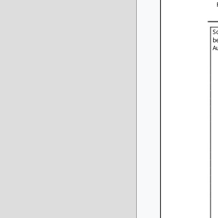
S
b
A