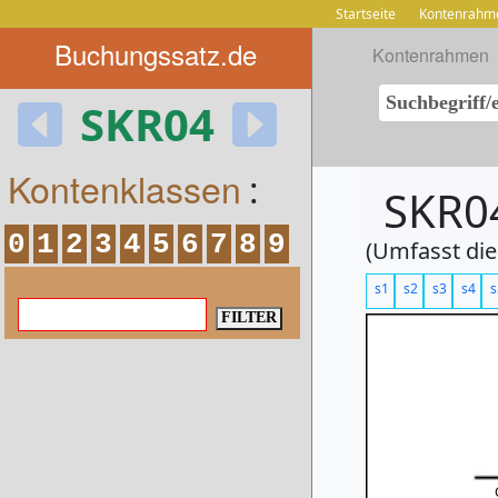
Startseite
Kontenrahm
Buchungssatz.de
Kontenrahmen
SKR04
Kontenklassen
:
SKR04
0
1
2
3
4
5
6
7
8
9
(Umfasst die
s1
s2
s3
s4
s