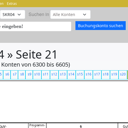
en
Extras
Suchen in
 » Seite 21
 Konten von 6300 bis 6605)
5
s6
s7
s8
s9
s10
s11
s12
s13
s14
s15
s16
s17
s18
s19
s20
Programm-
GuV-
Gu
6