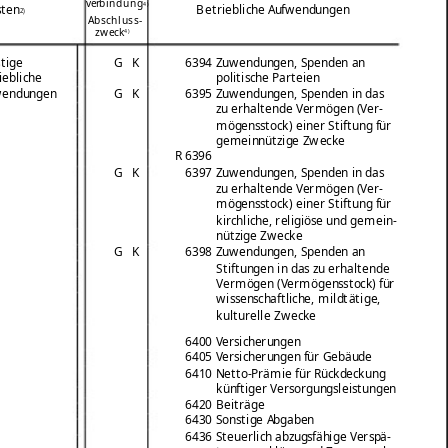
verbindung
4)
sten
Betriebliche Aufwendungen
2)
Abschluss-
zweck
4)
tige
G
K
6394 Zuwendungen, Spenden an
iebliche
politische Parteien
wendungen
G
K
6395 Zuwendungen, Spenden in das
zu erhaltende Vermögen (Ver-
mögensstock) einer Stiftung für
gemeinnützige Zwecke
R 6396
G
K
6397 Zuwendungen, Spenden in das
zu erhaltende Vermögen (Ver-
mögensstock) einer Stiftung für
kirchliche, religiöse und gemein-
nützige Zwecke
G
K
6398 Zuwendungen, Spenden an
Stiftungen in das zu erhaltende
Vermögen (Vermögensstock) für
wissenschaftliche, mildtätige,
kulturelle Zwecke
6400 Versicherungen
6405 Versicherungen für Gebäude
6410 Netto-Prämie für Rückdeckung
künftiger Versorgungsleistungen
6420 Beiträge
6430 Sonstige Abgaben
6436 Steuerlich abzugsfähige Verspä-