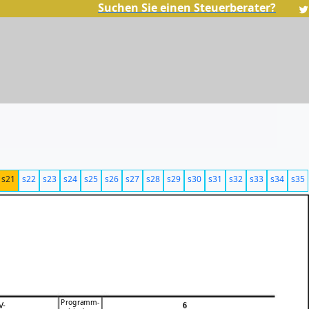
Suchen Sie einen Steuerberater?
s21
s22
s23
s24
s25
s26
s27
s28
s29
s30
s31
s32
s33
s34
s35
Programm-
V-
6