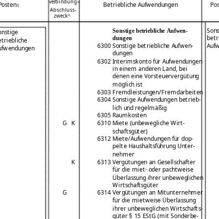
verbindung
4)
Posten
Po
Betriebliche Aufwendungen
2)
Abschluss-
zweck
4)
Sons
Sonstige betriebliche Aufwen-
onstige
betr
dungen
etriebliche
6300 Sonstige betriebliche Aufwen-
Auf
ufwendungen
dungen
6302 Interimskonto für Aufwendungen
in einem anderen Land, bei
denen eine Vorsteuervergütung
möglich ist
6303 Fremdleistungen/Fremdarbeiten
6304 Sonstige Aufwendungen betrieb-
lich und regelmäßig
6305 Raumkosten
G
K
6310 Miete (unbewegliche Wirt-
schaftsgüter)
6312 Miete/Aufwendungen für dop-
pelte Haushaltsführung Unter-
nehmer
K
6313 Vergütungen an Gesellschafter
für die miet- oder pachtweise
Überlassung ihrer unbeweglichen
Wirtschaftsgüter
G
6314 Vergütungen an Mitunternehmer
für die mietweise Überlassung
ihrer unbeweglichen Wirtschafts-
güter § 15 EStG (mit Sonderbe-