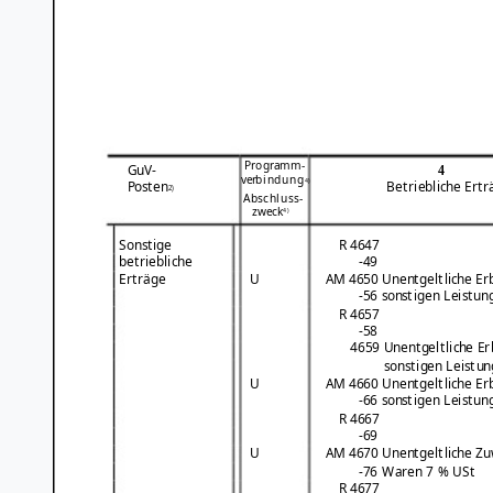
Programm-
GuV-
4
verbindung
4)
Posten
Betriebliche Ertr
2)
Abschluss-
zweck
4)
Sonstige
R 4647
betriebliche
-49
Erträge
U
AM 4650 Unentgeltliche Er
-56 sonstigen Leistun
R 4657
-58
4659 Unentgeltliche Er
sonstigen Leistu
U
AM 4660 Unentgeltliche Er
-66 sonstigen Leistun
R 4667
-69
U
AM 4670 Unentgeltliche Z
-76 Waren 7 % USt
R 4677