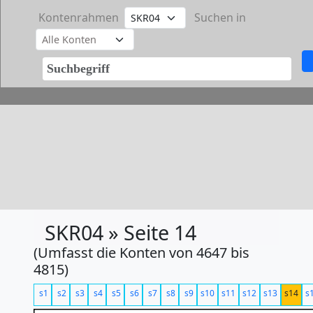
Kontenrahmen
Suchen in
SKR04 » Seite 14
(Umfasst die Konten von 4647 bis
4815)
s1
s2
s3
s4
s5
s6
s7
s8
s9
s10
s11
s12
s13
s14
s