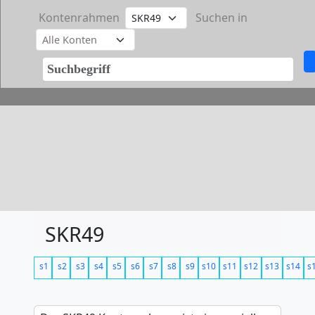
Kontenrahmen
Suchen in
SKR49
s1
s2
s3
s4
s5
s6
s7
s8
s9
s10
s11
s12
s13
s14
s