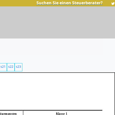
Suchen Sie einen Steuerberater?
s21
s22
s23
ögensposten
Klasse 1