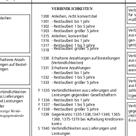
VERBINDLICHKEITEN
Verb
für 
1300
Anleihen, nicht konvertibel
nleihen
mäß
1301
- Restlaufzeit bis 1 Jahr
1302
- Restlaufzeit 1 bis 5 Jahre
Verb
1303
- Restlaufzeit größer 5 Jahre
aus 
1315
Anleihen, konvertibel
gen 
1316
- Restlaufzeit bis 1 Jahr
gen)
1317
- Restlaufzeit 1 bis 5 Jahre
- Restlaufzeit größer 5 Jahre
1318
Verb
1330
Erhaltene Anzahlungen auf Bestellungen
rhaltene Anzah-
aus 
(Verbindlichkeiten)
ungen auf Bestel-
ents
1331
Erhaltene Anzahlungen
ungen
wen
- Restlaufzeit bis 1 Jahr
1332
- Restlaufzeit 1 bis 5 Jahre
Verb
1333
- Restlaufzeit größer 5 Jahre
aus 
F 1335
Verbindlichkeiten aus Lieferungen und
zahl
erbindlichkeiten
Leistungen gegenüber Gesellschaftern
tige
us Lieferungen
F 1336
- Restlaufzeit bis 1 Jahr
nd Leistungen
F 1337
- Restlaufzeit 1 bis 5 Jahre
Verb
der
F 1338
- Restlaufzeit größer 5 Jahre
gege
nstige Vermö-
1339
Gegenkonto 1335-1338,1347-1349, 1365-
inst
ensgegenstände
1369, 1375-1379 bei Aufteilung Kreditoren-
Kass
konto
S 1340
Verbindlichkeiten aus Lieferungen und
Leistungen