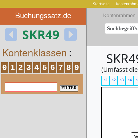
Startseite
Kontenrahm
Buchungssatz.de
Kontenrahmen
SKR49
Kontenklassen
:
SKR49
0
1
2
3
4
5
6
7
8
9
(Umfasst die
s1
s2
s3
s4
s
Ve