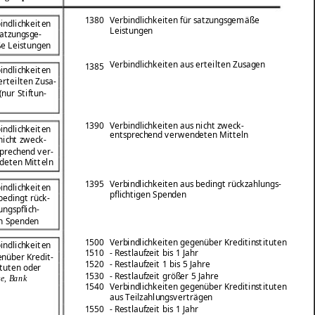
1380
Verbindlichkeiten für satzungsgemäße
indlichkeiten
Leistungen
satzungsge-
e Leistungen
Verbindlichkeiten aus erteilten Zusagen
1385
indlichkeiten
erteilten Zusa-
(nur Stiftun-
1390
Verbindlichkeiten aus nicht zweck-
indlichkeiten
entsprechend verwendeten Mitteln
nicht zweck-
prechend ver-
deten Mitteln
1395
Verbindlichkeiten aus bedingt rückzahlungs-
indlichkeiten
pflichtigen Spenden
bedingt rück-
ungspflich-
n Spenden
1500
Verbindlichkeiten gegenüber Kreditinstituten
indlichkeiten
1510
- Restlaufzeit bis 1 Jahr
nüber Kredit-
1520
- Restlaufzeit 1 bis 5 Jahre
ituten oder
1530
- Restlaufzeit größer 5 Jahre
e, Bank
1540
Verbindlichkeiten gegenüber Kreditinstituten
aus Teilzahlungsverträgen
1550
- Restlaufzeit bis 1 Jahr