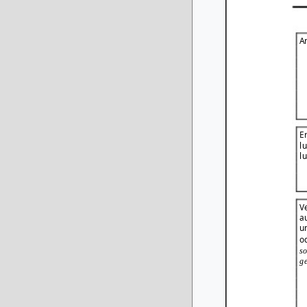
A
E
l
l
V
a
u
o
so
g