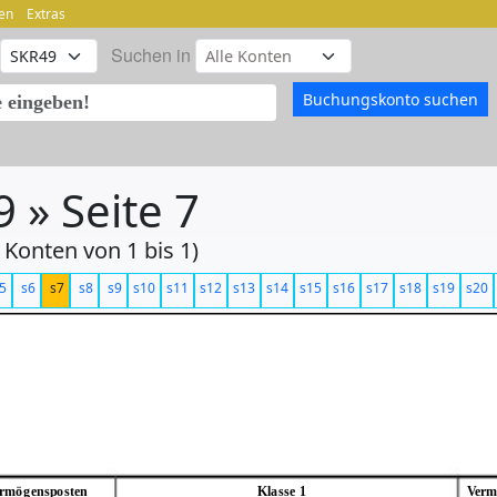
en
Extras
Suchen in
 » Seite 7
 Konten von 1 bis 1)
5
s6
s7
s8
s9
s10
s11
s12
s13
s14
s15
s16
s17
s18
s19
s20
rmögensposten
Klasse 1
Verm