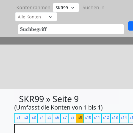
Kontenrahmen
Suchen in
SKR99 » Seite 9
(Umfasst die Konten von 1 bis 1)
s1
s2
s3
s4
s5
s6
s7
s8
s9
s10
s11
s12
s13
s14
s