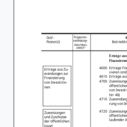
Programm-
GuV -
verbindung
4)
Posten2)
Betriebli
Abschluss-
zweck
4)
Erträge au
Finanzierun
4600
Erträge För
Erträge aus Zu-
vieren sind
wendungen zur
4610
Erträge au
Finanzierung
4700
Zuweisunge
von Investitio-
öffentlich
nen
von Investi
ter 46)
4710
Zuwendunge
rung von I
4720
Zuweisunge
Zuweisungen
öffentlich
und Zuschüsse
laufender 
der öffentlichen
Hand