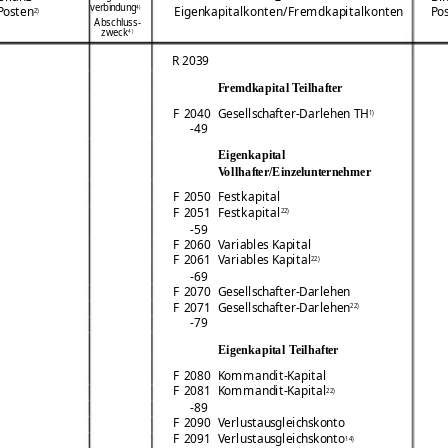
verbindung
4)
Posten
Po
Eigenkapitalkonten/Fremdkapitalkonten
2)
Abschluss-
zweck
4)
R 2039
Fremdkapital Teilhafter
Gesellschafter-Darlehen TH
F 2040
1)
-49
Eigenkapital
Vollhafter/Einzelunternehmer
F 2050
Festkapital
Festkapital
F 2051
22)
-59
F 2060
Variables Kapital
Variables Kapital
F 2061
22)
-69
F 2070
Gesellschafter-Darlehen
Gesellschafter-Darlehen
F 2071
22)
-79
Eigenkapital Teilhafter
F 2080
Kommandit-Kapital
Kommandit-Kapital
F 2081
22)
-89
F 2090
Verlustausgleichskonto
Verlustausgleichskonto
F 2091
14)