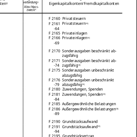
verbindung
4)
sten
Eigenkapitalkonten/Fremdkapitalkonten
2)
Abschluss-
zweck
4)
F 2160
Privatsteuern
Privatsteuern
F 2161
14)
-64
F 2165
Privateinlagen
Privateinlagen
F 2166
14)
-69
F 2170
Sonderausgaben beschränkt ab-
zugsfähig
F 2171
Sonderausgaben beschränkt ab-
zugsfähig
-74
14)
F 2175
Sonderausgaben unbeschränkt
abzugsfähig
F 2176
Sonderausgaben unbeschränkt
abzugsfähig
-79
14)
F 2180
Zuwendungen, Spenden
Zuwendungen, Spenden
F 2181
14)
-84
F 2185
Außergewöhnliche Belastungen
Außergewöhnliche Belastungen
F 2186
14)
-89
F 2190
Grundstücksaufwand
Grundstücksaufwand
F 2191
14)
-94
F 2195
Grundstücksertrag