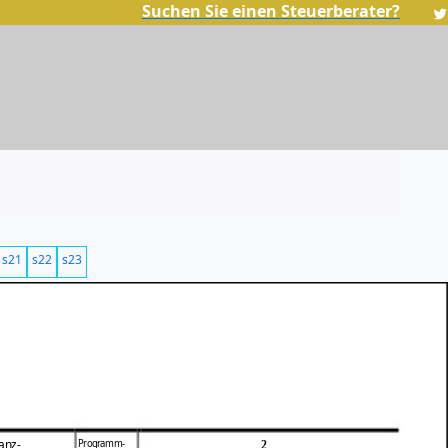
Suchen Sie einen Steuerberater?
s21
s22
s23
Programm-
anz-
2