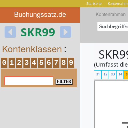
Startseite
Kontenrahm
Buchungssatz.de
Kontenrahmen
SKR99
Kontenklassen
:
SKR99
0
1
2
3
4
5
6
7
8
9
(Umfasst die
s1
s2
s3
s4
s