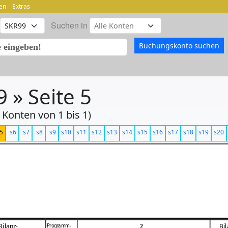
en
Extras
Suchen in
 » Seite 5
 Konten von 1 bis 1)
5
s6
s7
s8
s9
s10
s11
s12
s13
s14
s15
s16
s17
s18
s19
s20
Programm-
Bilanz-
Bil
2