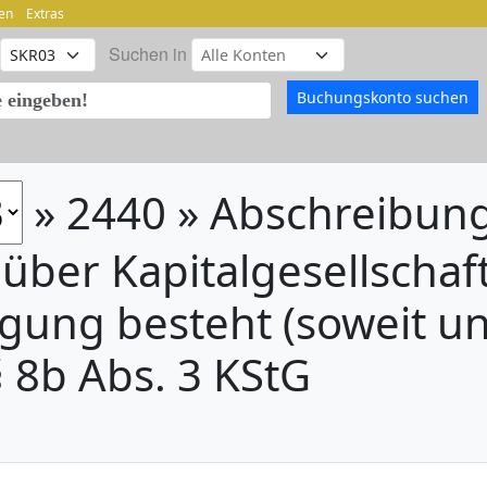
en
Extras
Suchen in
» 2440 » Abschreibun
über Kapitalgesellschaf
igung besteht (soweit un
 8b Abs. 3 KStG