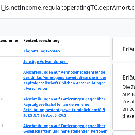
:
i_is.netIncome.regular.operatingTC.deprAmort.c
tonummer
Kontenbezeichnung
Erlä
Abgrenzungskonten
Sonstige Aufwendungen
4
Abschreibungen auf Vermögensgegenstände
Erlä
des Umlaufvermögens, soweit diese die in der
Kapitalgesellschaft üblichen Abschreibungen
Die Z
überschreiten
aus B
4 0
Abschreibungen auf Forderungen gegenüber
Zusat
Kapitalgesellschaften,an denen eine
errec
Beteiligung besteht (soweit unüblich hoch), §
3c EStG/§ 8b Abs. 3 KStG
diese
4 1
Abschreibungen auf Forderungen gegenüber
Gesellschaftern und nahe stehenden Personen