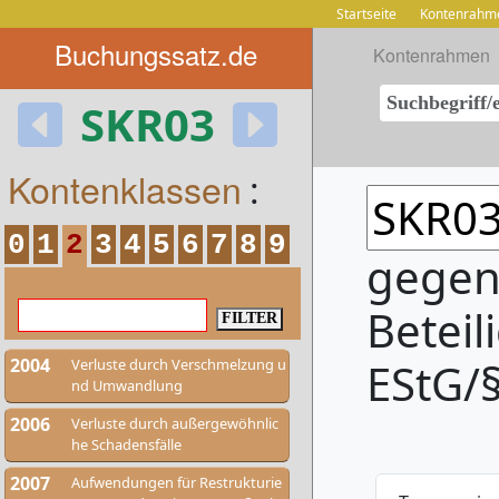
Startseite
Kontenrahm
Buchungssatz.de
Kontenrahmen
SKR03
Kontenklassen
:
0
1
2
3
4
5
6
7
8
9
gegen
Beteil
2004
EStG/§
Verluste durch Verschmelzung u
nd Umwandlung
2006
Verluste durch außergewöhnlic
he Schadensfälle
2007
Aufwendungen für Restrukturie