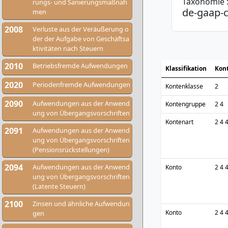
Taxonomie 
rungs- und Sanierungsmaßnah
de-gaap-c
men
2008
Verluste aus der Veräußerung o
der der Aufgabe von Geschäftsa
ktivitäten nach Steuern
2010
Betriebsfremde Aufwendungen
Klassifikation
Kon
2020
Periodenfremde Aufwendungen
Kontenklasse
2
2090
Aufwendungen aus der Anwend
Kontengruppe
2 4
ung von Übergangsvorschriften
Kontenart
2 4 
2091
Aufwendungen aus der Anwend
ung von Übergangsvorschriften
(Pensionsrückstellungen)
2094
Aufwendungen aus der Anwend
Konto
2 4 
ung von Übergangsvorschriften
(Latente Steuern)
2100
Zinsen und ähnliche Aufwendun
Konto
2 4 
gen