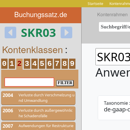
Startseite
Kontenrahm
Buchungssatz.de
Kontenrahmen
SKR03
Kontenklassen
:
0
1
2
3
4
5
6
7
8
9
Anwen
2004
Verluste durch Verschmelzung u
nd Umwandlung
Taxonomie 
de-gaap-
2006
Verluste durch außergewöhnlic
he Schadensfälle
2007
Aufwendungen für Restrukturie