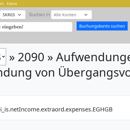
en
Extras
Suchen in
» 2090 » Aufwendunge
dung von Übergangsvor
:
ci_is.netIncome.extraord.expenses.EGHGB