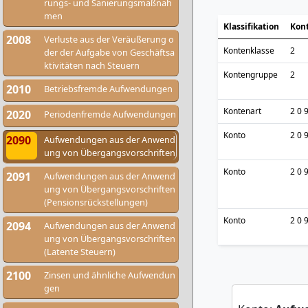
rungs- und Sanierungsmaßnah
men
Klassifikation
Kon
2008
Verluste aus der Veräußerung o
Kontenklasse
2
der der Aufgabe von Geschäftsa
ktivitäten nach Steuern
Kontengruppe
2
2010
Betriebsfremde Aufwendungen
Kontenart
2 0 
2020
Periodenfremde Aufwendungen
Konto
2 0 
2090
Aufwendungen aus der Anwend
ung von Übergangsvorschriften
Konto
2 0 
2091
Aufwendungen aus der Anwend
ung von Übergangsvorschriften
(Pensionsrückstellungen)
Konto
2 0 
2094
Aufwendungen aus der Anwend
ung von Übergangsvorschriften
(Latente Steuern)
2100
Zinsen und ähnliche Aufwendun
gen