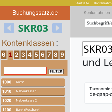
Startseite
Kontenrahm
Buchungssatz.de
Kontenrahmen
SKR03
Kontenklassen
:
0
1
2
3
4
5
6
7
8
9
und L
1000
Kasse
Taxonomie 
1010
Nebenkasse 1
de-gaap-c
1020
Nebenkasse 2
1100
Bank (Postbank)