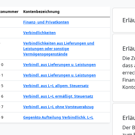
tonummer
Kontenbezeichnung
Erlä
Finanz- und Privatkonten
Verbindlichkeiten
0
Verbindlichkeiten aus Lieferungen und
Erlä
Leistungen oder sonstige
Vermögensgegenstände
Die Z
0 0
Verbindl. aus Lieferungen u. Leistungen
dass 
errec
0 1
Verbindl. aus Lieferungen u. Leistungen
Finan
0 5
Verbindl. aus L+L allgem. Steuersatz
Konto
0 6
Verbindl. aus L+L ermäßigt. Steuersatz
0 7
Verbindl. aus L+L ohne Vorsteuerabzug
Erlä
0 9
Gegenkto Aufteilung Verbindlichk. L+L
Der 
zum 