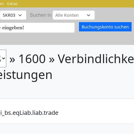
en
Extras
Suchen in
» 1600 » Verbindlichk
eistungen
:
i_bs.eqLiab.liab.trade