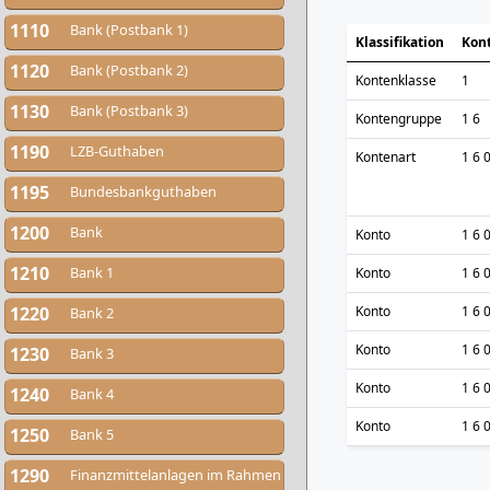
1110
Bank (Postbank 1)
Klassifikation
Kon
1120
Bank (Postbank 2)
Kontenklasse
1
1130
Bank (Postbank 3)
Kontengruppe
1 6
1190
LZB-Guthaben
Kontenart
1 6 
1195
Bundesbankguthaben
1200
Bank
Konto
1 6 
1210
Bank 1
Konto
1 6 
1220
Konto
1 6 
Bank 2
Konto
1 6 
1230
Bank 3
Konto
1 6 
1240
Bank 4
Konto
1 6 
1250
Bank 5
1290
Finanzmittelanlagen im Rahmen