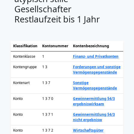
Gesellschafter
Restlaufzeit bis 1 Jahr
Klassifikation
Kontonummer
Kontenbezeichnung
Kontenklasse
1
Finanz- und Privatkonten
Kontengruppe
1 3
Forderungen und sonstige
Vermögensgegenstände
Kontenart
1 3 7
Sonstige
Vermögensgegenstände
Konto
1 3 7 0
Gewinnermittlung §4/3
ergebniswirksam
Konto
1 3 7 1
Gewinnermittlung §4/3
nicht ergebnisw
Konto
1 3 7 2
Wirtschaftsgüter