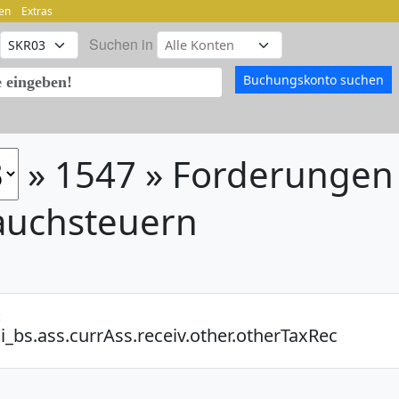
en
Extras
Suchen in
» 1547 » Forderungen 
auchsteuern
:
i_bs.ass.currAss.receiv.other.otherTaxRec