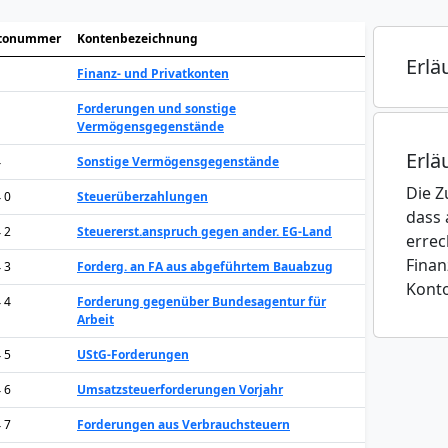
tonummer
Kontenbezeichnung
Erlä
Finanz- und Privatkonten
Forderungen und sonstige
Vermögensgegenstände
Erlä
4
Sonstige Vermögensgegenstände
Die Z
4 0
Steuerüberzahlungen
dass 
4 2
Steuererst.anspruch gegen ander. EG-Land
errec
Finan
4 3
Forderg. an FA aus abgeführtem Bauabzug
Konto
4 4
Forderung gegenüber Bundesagentur für
Arbeit
4 5
UStG-Forderungen
4 6
Umsatzsteuerforderungen Vorjahr
4 7
Forderungen aus Verbrauchsteuern