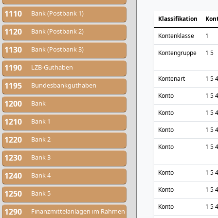
1110
Bank (Postbank 1)
Klassifikation
Kon
1120
Bank (Postbank 2)
Kontenklasse
1
1130
Bank (Postbank 3)
Kontengruppe
1 5
1190
LZB-Guthaben
Kontenart
1 5 
1195
Bundesbankguthaben
Konto
1 5 
1200
Bank
Konto
1 5 
1210
Bank 1
Konto
1 5 
1220
Bank 2
Konto
1 5 
1230
Bank 3
Konto
1 5 
1240
Bank 4
Konto
1 5 
1250
Bank 5
Konto
1 5 
1290
Finanzmittelanlagen im Rahmen