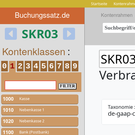
Startseite
Kontenrahm
Buchungssatz.de
Kontenrahmen
SKR03
Kontenklassen
:
0
1
2
3
4
5
6
7
8
9
Verbr
1000
Kasse
Taxonomie 
1010
Nebenkasse 1
de-gaap-c
1020
Nebenkasse 2
1100
Bank (Postbank)